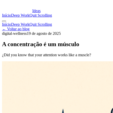
Ideas
Início
Deep Work
Quit Scrolling
Início
Deep Work
Quit Scrolling
← Voltar ao blog
digital-wellness
19 de agosto de 2025
A concentração é um músculo
¿Did you know that your attention works like a muscle?