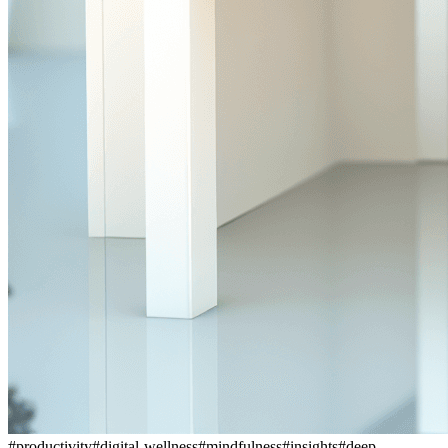
#
productivity
#
digital-wellness
#
mindfulness
#
insights
#
deep-