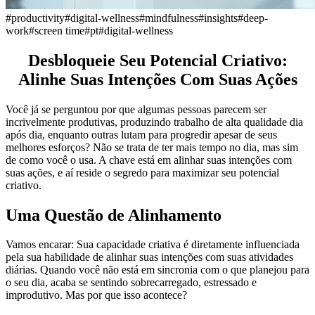
#
productivity
#
digital-wellness
#
mindfulness
#
insights
#
deep-
work
#
screen time
#
pt
#
digital-wellness
Desbloqueie Seu Potencial Criativo:
Alinhe Suas Intenções Com Suas Ações
Você já se perguntou por que algumas pessoas parecem ser
incrivelmente produtivas, produzindo trabalho de alta qualidade dia
após dia, enquanto outras lutam para progredir apesar de seus
melhores esforços? Não se trata de ter mais tempo no dia, mas sim
de como você o usa. A chave está em alinhar suas intenções com
suas ações, e aí reside o segredo para maximizar seu potencial
criativo.
Uma Questão de Alinhamento
Vamos encarar: Sua capacidade criativa é diretamente influenciada
pela sua habilidade de alinhar suas intenções com suas atividades
diárias. Quando você não está em sincronia com o que planejou para
o seu dia, acaba se sentindo sobrecarregado, estressado e
improdutivo. Mas por que isso acontece?