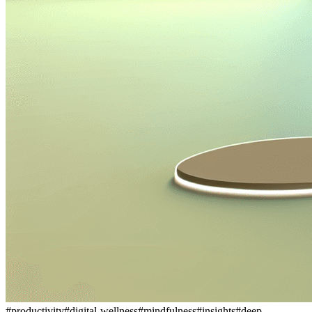
#
productivity
#
digital-wellness
#
mindfulness
#
insights
#
deep-