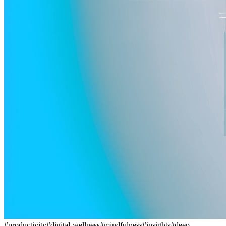
#
productivity
#
digital-wellness
#
mindfulness
#
insights
#
deep-