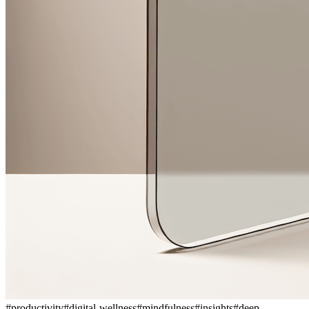
#
productivity
#
digital-wellness
#
mindfulness
#
insights
#
deep-