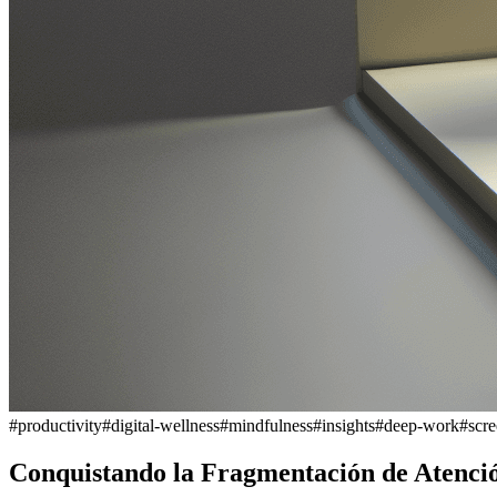
#
productivity
#
digital-wellness
#
mindfulness
#
insights
#
deep-work
#
scre
Conquistando la Fragmentación de Atención