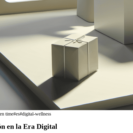
en time
#
es
#
digital-wellness
 en la Era Digital