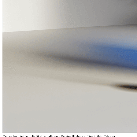
#
productivity
#
digital-wellness
#
mindfulness
#
insights
#
deep-