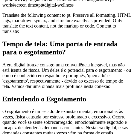
work
#
screen time
#
pt
#
digital-wellness
Translate the following content to pt. Preserve all formatting, HTML
tags, markdown syntax, and structure exactly as provided. Only
translate the text content, not the markup or code. Content to
translate:
Tempo de tela: Uma porta de entrada
para o esgotamento?
A era digital trouxe consigo uma conveniência inegável, mas não
está isenta de riscos. Um deles é o potencial para o esgotamento - ou
como é conhecido em espanhol e português, 'quemado' e
'esgotamento', respectivamente - devido ao excesso de tempo de
tela. Vamos dar uma olhada mais profunda nesta conexão.
Entendendo o Esgotamento
O esgotamento é um estado de exaustão mental, emocional e, às
vezes, física causada por estresse prolongado e excessivo. Ocorre
quando você se sente sobrecarregado, emocionalmente esgotado e
incapaz de atender às demandas constantes. Nesta era digital, essas
demandas constantes muitas vezes vêm na forma de emails